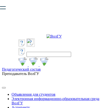
Ваш браузер устарел и не обеспечивает полноценную и
безопасную работу с сайтом. Пожалуйста
обновите браузер
,
чтобы улучшить взаимодействие с сайтом.
Педагогический состав
Преподаватель ВолГУ
Объявления для студентов
Электронная информационно-образовательная среда
ВолГУ
Аспиранту