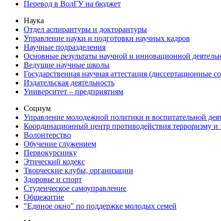
Перевод в ВолГУ на бюджет
Наука
Отдел аспирантуры и докторантуры
Управление науки и подготовки научных кадров
Научные подразделения
Основные результаты научной и инновационной деятель
Ведущие научные школы
Государственная научная аттестация (диссертационные с
Издательская деятельность
Университет – предприятиям
Социум
Управление молодежной политики и воспитательной дея
Координационный центр противодействия терроризму и 
Волонтерство
Обучение служением
Первокурснику
Этический кодекс
Творческие клубы, организации
Здоровье и спорт
Студенческое самоуправление
Общежитие
"Единое окно" по поддержке молодых семей