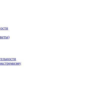
ности
оветы)
тельности
экстремизму