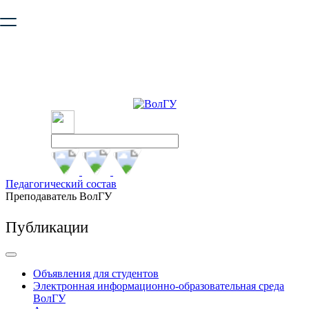
Ваш браузер устарел и не обеспечивает полноценную и
безопасную работу с сайтом. Пожалуйста
обновите браузер
,
чтобы улучшить взаимодействие с сайтом.
Педагогический состав
Преподаватель ВолГУ
Публикации
Объявления для студентов
Электронная информационно-образовательная среда
ВолГУ