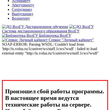
Аспиранту
Абитуриенту
Сотруднику
Выпускнику
Волонтеру
Дистанционное обучение
Система дистанционного образования ВолГУ
Библиотека ВолГУ
Сервис "Личный кабинет"
SOAP-ERROR: Parsing WSDL: Couldn't load from
'http://is.volsu.ru/1cuniver/ws/staff.1cws?wsdl' : failed to load
external entity "http://is.volsu.ru/1cuniver/ws/staff.1cws?wsdl"
Произошел сбой работы программы.
В настоящее время ведутся
технические работы на сервере.