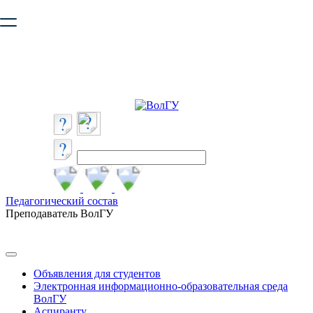
Ваш браузер устарел и не обеспечивает полноценную и
безопасную работу с сайтом. Пожалуйста
обновите браузер
,
чтобы улучшить взаимодействие с сайтом.
Педагогический состав
Преподаватель ВолГУ
Объявления для студентов
Электронная информационно-образовательная среда
ВолГУ
Аспиранту