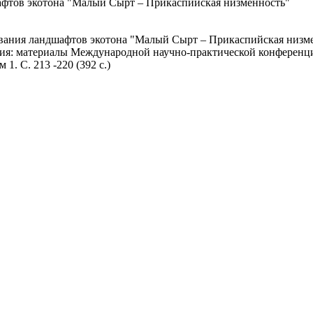
фтов экотона "Малый Сырт – Прикаспийская низменность"
ания ландшафтов экотона "Малый Сырт – Прикаспийская низменн
я: материалы Международной научно-практической конференции, 
. С. 213 -220 (392 с.)