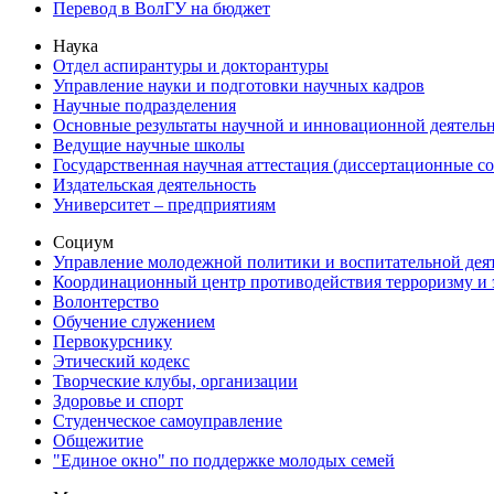
Перевод в ВолГУ на бюджет
Наука
Отдел аспирантуры и докторантуры
Управление науки и подготовки научных кадров
Научные подразделения
Основные результаты научной и инновационной деятель
Ведущие научные школы
Государственная научная аттестация (диссертационные с
Издательская деятельность
Университет – предприятиям
Социум
Управление молодежной политики и воспитательной дея
Координационный центр противодействия терроризму и 
Волонтерство
Обучение служением
Первокурснику
Этический кодекс
Творческие клубы, организации
Здоровье и спорт
Студенческое самоуправление
Общежитие
"Единое окно" по поддержке молодых семей