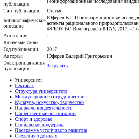
Геоинформационные исследования ландша
публикации
Тип публикации
Статья
Юферев В.Г. Геоинформационные исследов
Библиографическое
аспекты рационального природопользовани
описание
ФГБОУ ВО Волгоградский ГАУ, 2017. – Том 1
Аннотация
-
Ключевые cлова
-
Год публикации
2017
Автор(ы)
Юферев Валерий Григорьевич
Электронная копия
Загрузить
публикации
Университет
Ректорат
Структура университета
Международное сотрудничество
Культура, искусство, творчество
Направления деятельности
Общественные организации
Спорт и здоровье
Социальная поддержка
Программа устойчивого развития
Сведения о доходах