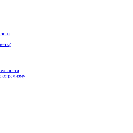
ности
оветы)
тельности
экстремизму