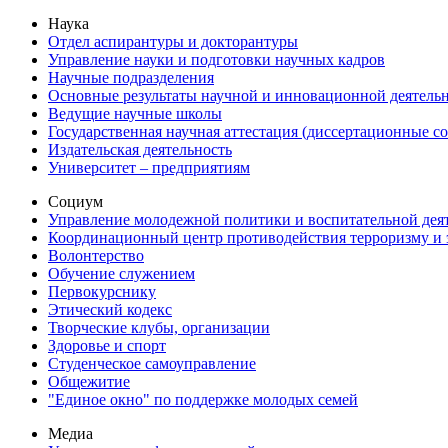
Наука
Отдел аспирантуры и докторантуры
Управление науки и подготовки научных кадров
Научные подразделения
Основные результаты научной и инновационной деятель
Ведущие научные школы
Государственная научная аттестация (диссертационные с
Издательская деятельность
Университет – предприятиям
Социум
Управление молодежной политики и воспитательной дея
Координационный центр противодействия терроризму и 
Волонтерство
Обучение служением
Первокурснику
Этический кодекс
Творческие клубы, организации
Здоровье и спорт
Студенческое самоуправление
Общежитие
"Единое окно" по поддержке молодых семей
Медиа