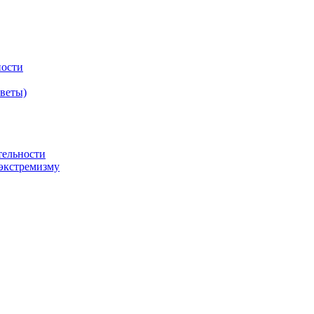
ности
оветы)
тельности
экстремизму