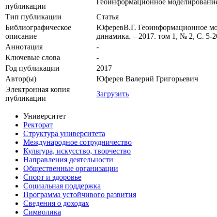
Геоинформационное моделирование
публикации
Тип публикации
Статья
Библиографическое
ЮферевВ.Г. Геоинформационное моде
описание
динамика. – 2017. том 1, № 2, С. 5-2
Аннотация
-
Ключевые cлова
-
Год публикации
2017
Автор(ы)
Юферев Валерий Григорьевич
Электронная копия
Загрузить
публикации
Университет
Ректорат
Структура университета
Международное сотрудничество
Культура, искусство, творчество
Направления деятельности
Общественные организации
Спорт и здоровье
Социальная поддержка
Программа устойчивого развития
Сведения о доходах
Символика