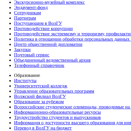
Экскурсионно-музейный комплекс
Эндаумент-фонд
Сотрудникам
Партнерам
Поступающим в ВолГУ
Противодействие коррупции
Противодействие экстремизму и терроризму, профилакти
Политика в отношении обработки персональных данных
Центр общественной дипломатии
Закупки
Почтовый сервис
Объединенный ведомственный архив
Телефонный справочник
Образование
Институты
Университетский колледж
Управление образовательных программ
Волжский филиал ВолГУ
Образование за рубежом
Всероссийские студенческие олимпиады, проводимые на
Информационно-образовательные ресурсы
Трудоустройство студентов и выпускников
Информация о доступности высшего образования для ин
Перевод в ВолГУ на бюджет