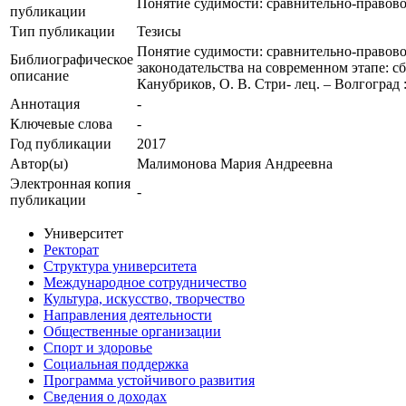
Понятие судимости: сравнительно-правово
публикации
Тип публикации
Тезисы
Понятие судимости: сравнительно-правово
Библиографическое
законодательства на современном этапе: сб. 
описание
Канубриков, О. В. Стри- лец. – Волгоград 
Аннотация
-
Ключевые cлова
-
Год публикации
2017
Автор(ы)
Малимонова Мария Андреевна
Электронная копия
-
публикации
Университет
Ректорат
Структура университета
Международное сотрудничество
Культура, искусство, творчество
Направления деятельности
Общественные организации
Спорт и здоровье
Социальная поддержка
Программа устойчивого развития
Сведения о доходах