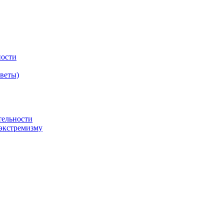
ности
оветы)
тельности
экстремизму