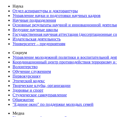
Наука
Отдел аспирантуры и докторантуры
Управление науки и подготовки научных кадров
Научные подразделения
Основные результаты научной и инновационной деятель
Ведущие научные школы
Государственная научная аттестация (диссертационные с
Издательская деятельность
Университет – предприятиям
Социум
Управление молодежной политики и воспитательной дея
Координационный центр противодействия терроризму и 
Волонтерство
Обучение служением
Первокурснику
Этический кодекс
Творческие клубы, организации
Здоровье и спорт
Студенческое самоуправление
Общежитие
"Единое окно" по поддержке молодых семей
Медиа