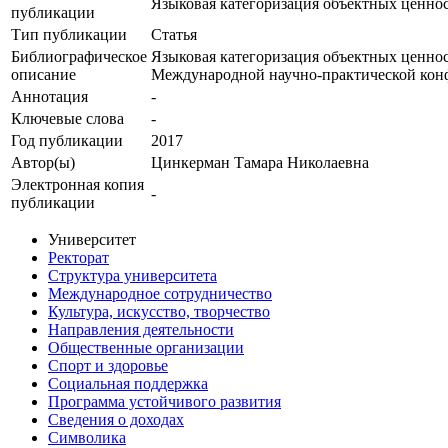
Языковая категоризация объектных ценнос
публикации
Тип публикации
Статья
Библиографическое
Языковая категоризация объектных ценност
описание
Международной научно-практической конфер
Аннотация
-
Ключевые cлова
-
Год публикации
2017
Автор(ы)
Цинкерман Тамара Николаевна
Электронная копия
-
публикации
Университет
Ректорат
Структура университета
Международное сотрудничество
Культура, искусство, творчество
Направления деятельности
Общественные организации
Спорт и здоровье
Социальная поддержка
Программа устойчивого развития
Сведения о доходах
Символика