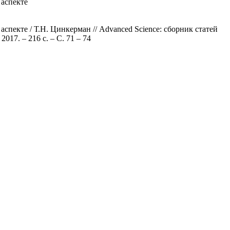
 аспекте
пекте / Т.Н. Цинкерман // Advanced Science: сборник статей
17. – 216 с. – С. 71 – 74