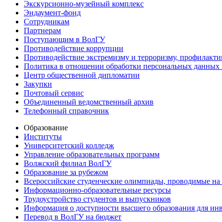
Экскурсионно-музейный комплекс
Эндаумент-фонд
Сотрудникам
Партнерам
Поступающим в ВолГУ
Противодействие коррупции
Противодействие экстремизму и терроризму, профилакти
Политика в отношении обработки персональных данных
Центр общественной дипломатии
Закупки
Почтовый сервис
Объединенный ведомственный архив
Телефонный справочник
Образование
Институты
Университетский колледж
Управление образовательных программ
Волжский филиал ВолГУ
Образование за рубежом
Всероссийские студенческие олимпиады, проводимые на
Информационно-образовательные ресурсы
Трудоустройство студентов и выпускников
Информация о доступности высшего образования для ин
Перевод в ВолГУ на бюджет