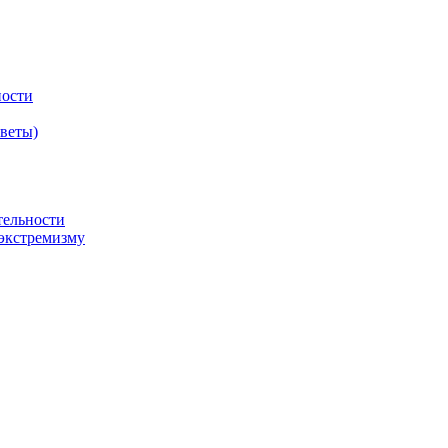
ности
оветы)
тельности
экстремизму