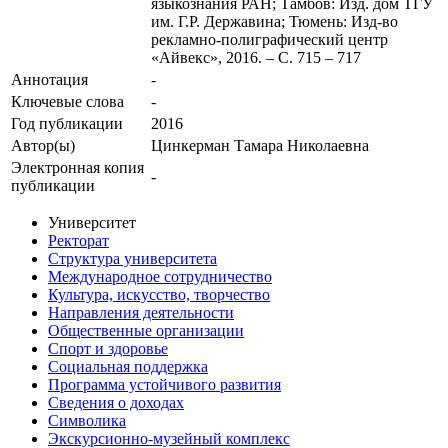
языкознания РАН; Тамбов: Изд. дом ТГУ
им. Г.Р. Державина; Тюмень: Изд-во
рекламно-полиграфический центр
«Айвекс», 2016. – С. 715 – 717
Аннотация
-
Ключевые cлова
-
Год публикации
2016
Автор(ы)
Цинкерман Тамара Николаевна
Электронная копия
-
публикации
Университет
Ректорат
Структура университета
Международное сотрудничество
Культура, искусство, творчество
Направления деятельности
Общественные организации
Спорт и здоровье
Социальная поддержка
Программа устойчивого развития
Сведения о доходах
Символика
Экскурсионно-музейный комплекс