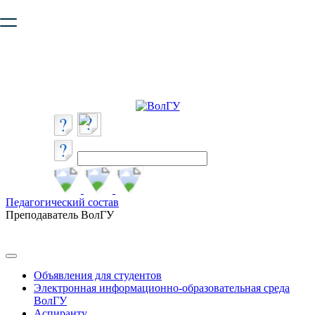
Ваш браузер устарел и не обеспечивает полноценную и
безопасную работу с сайтом. Пожалуйста
обновите браузер
,
чтобы улучшить взаимодействие с сайтом.
Педагогический состав
Преподаватель ВолГУ
Объявления для студентов
Электронная информационно-образовательная среда
ВолГУ
Аспиранту