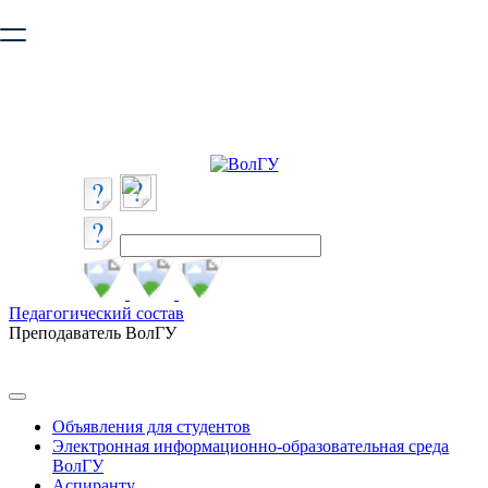
Ваш браузер устарел и не обеспечивает полноценную и
безопасную работу с сайтом. Пожалуйста
обновите браузер
,
чтобы улучшить взаимодействие с сайтом.
Педагогический состав
Преподаватель ВолГУ
Объявления для студентов
Электронная информационно-образовательная среда
ВолГУ
Аспиранту