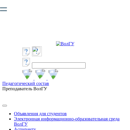
Ваш браузер устарел и не обеспечивает полноценную и
безопасную работу с сайтом. Пожалуйста
обновите браузер
,
чтобы улучшить взаимодействие с сайтом.
Педагогический состав
Преподаватель ВолГУ
Объявления для студентов
Электронная информационно-образовательная среда
ВолГУ
Аспиранту