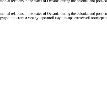
monial relations in the states of Oceania during the colonial and post-co
rimonial relations in the states of Oceania during the colonial and p
удов по итогам международной научно-практической конференци