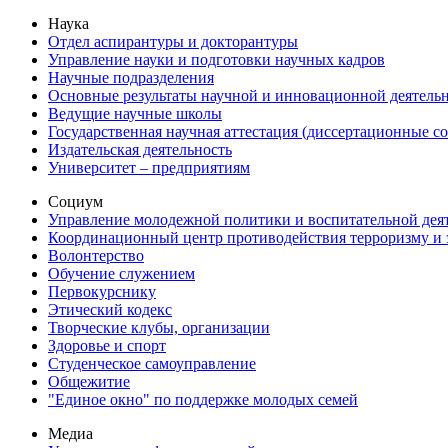
Наука
Отдел аспирантуры и докторантуры
Управление науки и подготовки научных кадров
Научные подразделения
Основные результаты научной и инновационной деятель
Ведущие научные школы
Государственная научная аттестация (диссертационные с
Издательская деятельность
Университет – предприятиям
Социум
Управление молодежной политики и воспитательной дея
Координационный центр противодействия терроризму и 
Волонтерство
Обучение служением
Первокурснику
Этический кодекс
Творческие клубы, организации
Здоровье и спорт
Студенческое самоуправление
Общежитие
"Единое окно" по поддержке молодых семей
Медиа