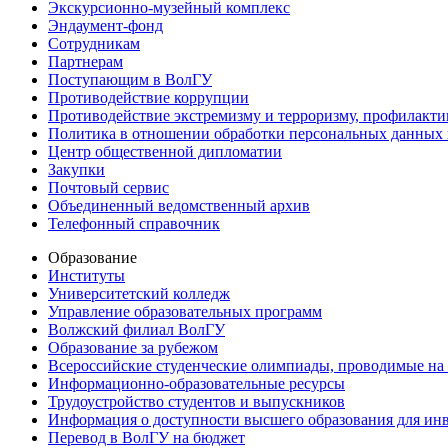
Экскурсионно-музейный комплекс
Эндаумент-фонд
Сотрудникам
Партнерам
Поступающим в ВолГУ
Противодействие коррупции
Противодействие экстремизму и терроризму, профилакти
Политика в отношении обработки персональных данных
Центр общественной дипломатии
Закупки
Почтовый сервис
Объединенный ведомственный архив
Телефонный справочник
Образование
Институты
Университетский колледж
Управление образовательных программ
Волжский филиал ВолГУ
Образование за рубежом
Всероссийские студенческие олимпиады, проводимые на
Информационно-образовательные ресурсы
Трудоустройство студентов и выпускников
Информация о доступности высшего образования для ин
Перевод в ВолГУ на бюджет