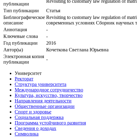
Revisiting to customary law regulation of matri
публикации
Тип публикации
Статья
Библиографическое
Revisiting to customary law regulation of mat
описание
современных условиях Сборник научных тр
Аннотация
-
Ключевые cлова
-
Год публикации
2016
Автор(ы)
Кочеткова Светлана Юрьевна
Электронная копия
-
публикации
Университет
Ректорат
Структура университета
Международное сотрудничество
Культура, искусство, творчество
Направления деятельности
Общественные организации
Спорт и здоровье
Социальная поддержка
Программа устойчивого развития
Сведения о доходах
Символика