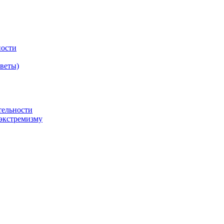
ности
оветы)
тельности
экстремизму