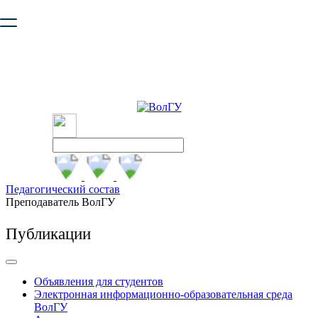
Ваш браузер устарел и не обеспечивает полноценную и
безопасную работу с сайтом. Пожалуйста
обновите браузер
,
чтобы улучшить взаимодействие с сайтом.
Педагогический состав
Преподаватель ВолГУ
Публикации
Объявления для студентов
Электронная информационно-образовательная среда
ВолГУ