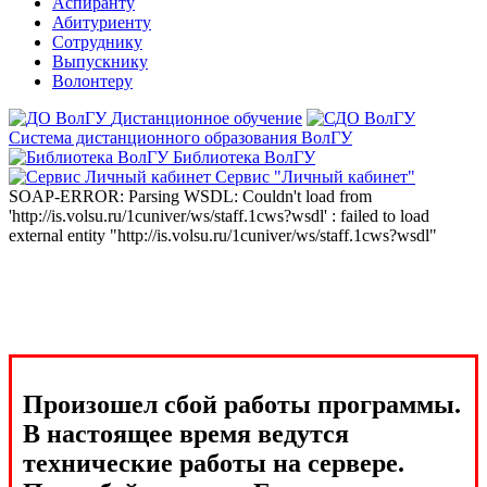
Аспиранту
Абитуриенту
Сотруднику
Выпускнику
Волонтеру
Дистанционное обучение
Система дистанционного образования ВолГУ
Библиотека ВолГУ
Сервис "Личный кабинет"
SOAP-ERROR: Parsing WSDL: Couldn't load from
'http://is.volsu.ru/1cuniver/ws/staff.1cws?wsdl' : failed to load
external entity "http://is.volsu.ru/1cuniver/ws/staff.1cws?wsdl"
Произошел сбой работы программы.
В настоящее время ведутся
технические работы на сервере.