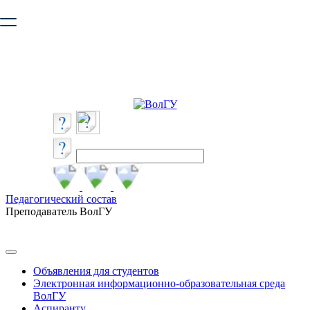
Ваш браузер устарел и не обеспечивает полноценную и
безопасную работу с сайтом. Пожалуйста
обновите браузер
,
чтобы улучшить взаимодействие с сайтом.
Педагогический состав
Преподаватель ВолГУ
Объявления для студентов
Электронная информационно-образовательная среда
ВолГУ
Аспиранту