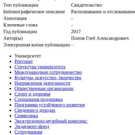
Тип публикации
Свидетельство
Библиографическое описание
Распознавание и отслеживани
Аннотация
-
Ключевые cлова
-
Год публикации
2017
Автор(ы)
Попов Глеб Александрович
Электронная копия публикации
-
Университет
Ректорат
Структура университета
Международное сотрудничество
Культура, искусство, творчество
Направления деятельности
Общественные организации
Спорт и здоровье
Социальная поддержка
Программа устойчивого развития
Сведения о доходах
Символика
Экскурсионно-музейный комплекс
Эндаумент-фонд
Сотрудникам