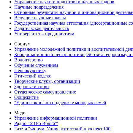
Управление науки и подготовки научных кадров
Научные подразделения
Основные результаты научной и инновационной деятель
Ведущие научные школы
Государственная научная аттестация (диссертационные с
Издательская деятельность
Университет – предприятиям
Социум
Управление молодежной политики и воспитательной дея
Координационный центр противодействия терроризму и 
Волонтерство
Обучение служением
Первокурснику
Этический кодекс
Творческие клубы, организации
Здоровье и спорт
Студенческое самоуправление
Общежитие
"Единое окно" по поддержке молодых семей
Медиа
Управление информационной политики
Радио "УТРо ВолГУ"
Газета "Форум. Университетский проспект,100"