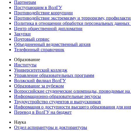
Партнерам
Поступающим в ВолГУ
Противодействие коррупции
Противодействие экстремизму и терроризму, профилакти
Политика в отношении обработки персональных данных
Центр общественной дипломатии
Закупки
Почтовый сервис
Объединенный ведомственный архив
Телефонный справочник
Образование
Институты
Университетский колледж
Управление образовательных программ
Волжский филиал ВолГУ
Образование за рубежом
Всероссийские студенческие олимпиады, проводимые на
Информационно-образовательные ресурсы
Трудоустройство студентов и выпускников
Информация о доступности высшего образования для ин
Перевод в ВолГУ на бюджет
Наука
Отдел аспирантуры и докторантуры