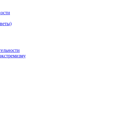
ности
оветы)
тельности
экстремизму