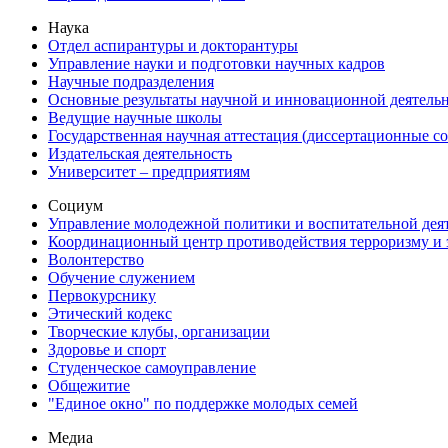
Наука
Отдел аспирантуры и докторантуры
Управление науки и подготовки научных кадров
Научные подразделения
Основные результаты научной и инновационной деятель
Ведущие научные школы
Государственная научная аттестация (диссертационные с
Издательская деятельность
Университет – предприятиям
Социум
Управление молодежной политики и воспитательной дея
Координационный центр противодействия терроризму и 
Волонтерство
Обучение служением
Первокурснику
Этический кодекс
Творческие клубы, организации
Здоровье и спорт
Студенческое самоуправление
Общежитие
"Единое окно" по поддержке молодых семей
Медиа