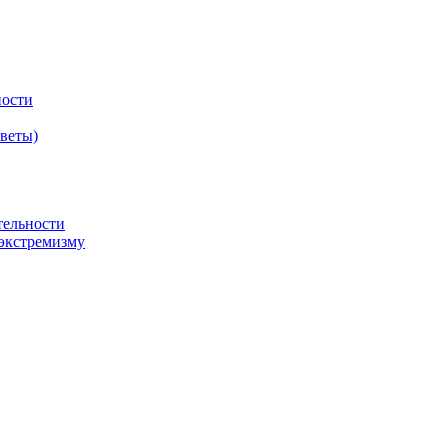
ности
оветы)
тельности
экстремизму