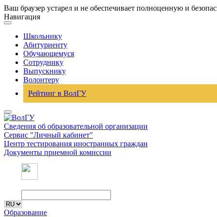
Ваш браузер устарел и не обеспечивает полноценную и безопа
Навигация
Школьнику
Абитуриенту
Обучающемуся
Сотруднику
Выпускнику
Волонтеру
Рейтинг в ВолГУ
Сведения об образовательной организации
Сервис "Личный кабинет"
Центр тестирования иностранных граждан
Документы приемной комиссии
Образование