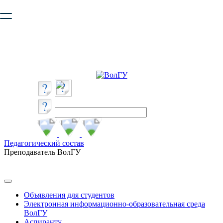
Ваш браузер устарел и не обеспечивает полноценную и
безопасную работу с сайтом. Пожалуйста
обновите браузер
,
чтобы улучшить взаимодействие с сайтом.
Педагогический состав
Преподаватель ВолГУ
Объявления для студентов
Электронная информационно-образовательная среда
ВолГУ
Аспиранту