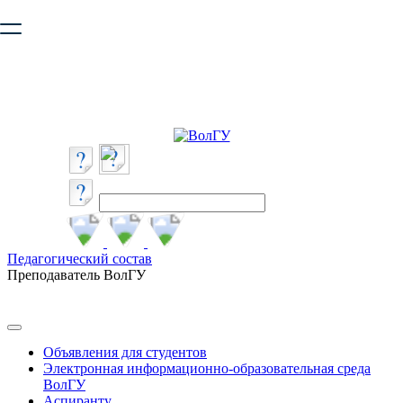
Ваш браузер устарел и не обеспечивает полноценную и
безопасную работу с сайтом. Пожалуйста
обновите браузер
,
чтобы улучшить взаимодействие с сайтом.
Педагогический состав
Преподаватель ВолГУ
Объявления для студентов
Электронная информационно-образовательная среда
ВолГУ
Аспиранту