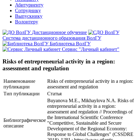
Абитуриенту
Сотруднику
Выпускнику
Волонтеру
Дистанционное обучение
Система дистанционного образования ВолГУ
Библиотека ВолГУ
Сервис "Личный кабинет"
Risks of entrepreneurial activity in a region:
assessment and regulation
Наименование
Risks of entrepreneurial activity in a region:
публикации
assessment and regulation
Тип публикации
Статья
Buyanova M.E., Mikhaylova N.A. Risks of
entrepreneurial activity in a region:
assessment and regulation // Proceedings of
the International Scientific Conference
Библиографическое
"Competitive, Sustainable and Secure
описание
Development of the Regional Economy:
Response to Global Challenges" (CSSDRE
2018). URL: https://www.atlantis-