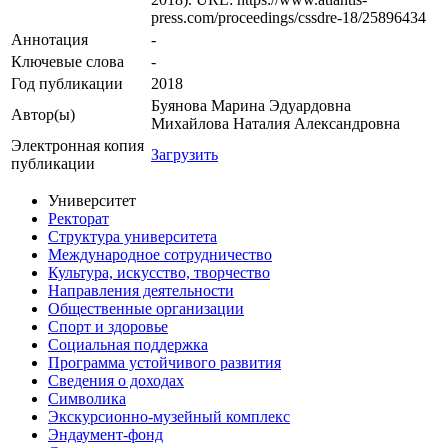
press.com/proceedings/cssdre-18/25896434
Аннотация
-
Ключевые cлова
-
Год публикации
2018
Буянова Марина Эдуардовна
Автор(ы)
Михайлова Наталия Александровна
Электронная копия
Загрузить
публикации
Университет
Ректорат
Структура университета
Международное сотрудничество
Культура, искусство, творчество
Направления деятельности
Общественные организации
Спорт и здоровье
Социальная поддержка
Программа устойчивого развития
Сведения о доходах
Символика
Экскурсионно-музейный комплекс
Эндаумент-фонд