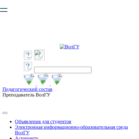
Ваш браузер устарел и не обеспечивает полноценную и
безопасную работу с сайтом. Пожалуйста
обновите браузер
,
чтобы улучшить взаимодействие с сайтом.
Педагогический состав
Преподаватель ВолГУ
Объявления для студентов
Электронная информационно-образовательная среда
ВолГУ
Аспиранту