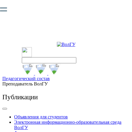
Ваш браузер устарел и не обеспечивает полноценную и
безопасную работу с сайтом. Пожалуйста
обновите браузер
,
чтобы улучшить взаимодействие с сайтом.
Педагогический состав
Преподаватель ВолГУ
Публикации
Объявления для студентов
Электронная информационно-образовательная среда
ВолГУ