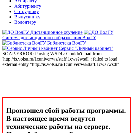
Аспиранту
Абитуриенту
Сотруднику
Выпускнику
Волонтеру
Дистанционное обучение
Система дистанционного образования ВолГУ
Библиотека ВолГУ
Сервис "Личный кабинет"
SOAP-ERROR: Parsing WSDL: Couldn't load from
'http://is.volsu.ru/1cuniver/ws/staff.1cws?wsdl' : failed to load
external entity "http://is.volsu.ru/1cuniver/ws/staff.1cws?wsdl"
Произошел сбой работы программы.
В настоящее время ведутся
технические работы на сервере.