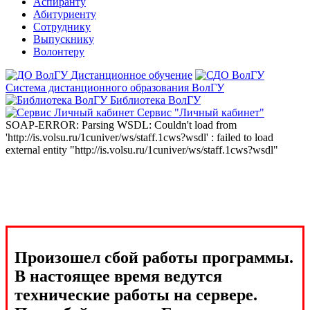
Аспиранту
Абитуриенту
Сотруднику
Выпускнику
Волонтеру
Дистанционное обучение
Система дистанционного образования ВолГУ
Библиотека ВолГУ
Сервис "Личный кабинет"
SOAP-ERROR: Parsing WSDL: Couldn't load from
'http://is.volsu.ru/1cuniver/ws/staff.1cws?wsdl' : failed to load
external entity "http://is.volsu.ru/1cuniver/ws/staff.1cws?wsdl"
Произошел сбой работы программы.
В настоящее время ведутся
технические работы на сервере.