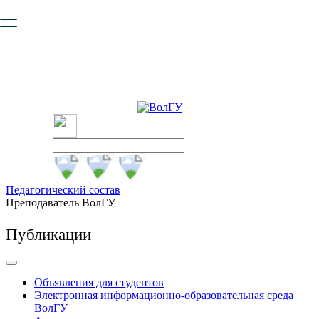
Ваш браузер устарел и не обеспечивает полноценную и
безопасную работу с сайтом. Пожалуйста
обновите браузер
,
чтобы улучшить взаимодействие с сайтом.
Педагогический состав
Преподаватель ВолГУ
Публикации
Объявления для студентов
Электронная информационно-образовательная среда
ВолГУ