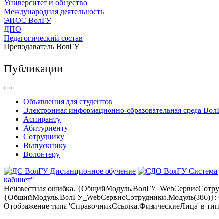
Университет и общество
Международная деятельность
ЭИОС ВолГУ
ДПО
Педагогический состав
Преподаватель ВолГУ
Публикации
Объявления для студентов
Электронная информационно-образовательная среда Вол
Аспиранту
Абитуриенту
Сотруднику
Выпускнику
Волонтеру
Дистанционное обучение
Система
кабинет"
Неизвестная ошибка. {ОбщийМодуль.ВолГУ_WebСервисСотрудни
{ОбщийМодуль.ВолГУ_WebСервисСотрудники.Модуль(886)}: Оши
Отображение типа 'СправочникСсылка.ФизическиеЛица' в тип '