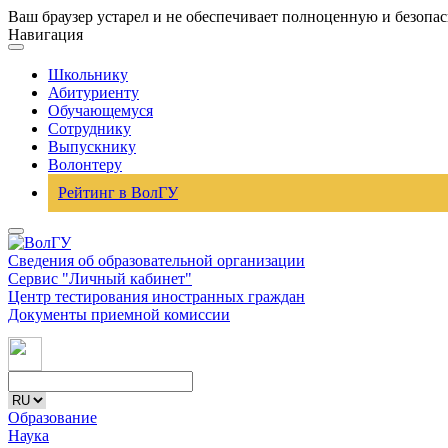
Ваш браузер устарел и не обеспечивает полноценную и безопа
Навигация
Школьнику
Абитуриенту
Обучающемуся
Сотруднику
Выпускнику
Волонтеру
Рейтинг в ВолГУ
Сведения об образовательной организации
Сервис "Личный кабинет"
Центр тестирования иностранных граждан
Документы приемной комиссии
Образование
Наука