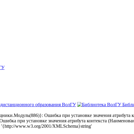
ГУ
 дистанционного образования ВолГУ
Библ
ки.Модуль(886)}: Ошибка при установке значения атрибута ко
бка при установке значения атрибута контекста (Наименовани
{http://www.w3.org/2001/XMLSchema}string'