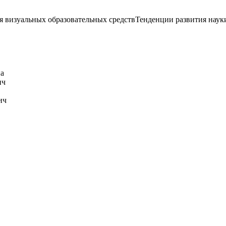
визуальных образовательных средствТенденции развития науки 
а
ич
ич