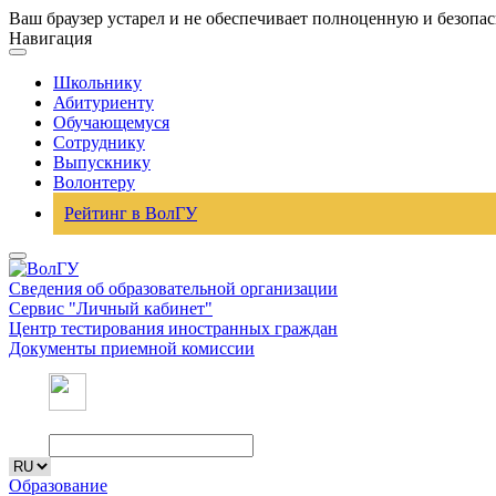
Ваш браузер устарел и не обеспечивает полноценную и безопа
Навигация
Школьнику
Абитуриенту
Обучающемуся
Сотруднику
Выпускнику
Волонтеру
Рейтинг в ВолГУ
Сведения об образовательной организации
Сервис "Личный кабинет"
Центр тестирования иностранных граждан
Документы приемной комиссии
Образование