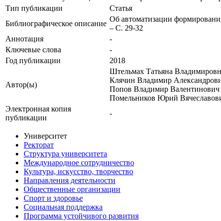
Тип публикации
Статья
Об автоматизации формирования 
Библиографическое описание
– С. 29-32
Аннотация
-
Ключевые cлова
-
Год публикации
2018
Штельмах Татьяна Владимировн
Клячин Владимир Александров
Автор(ы)
Попов Владимир Валентинович
Помельников Юрий Вячеславов
Электронная копия
-
публикации
Университет
Ректорат
Структура университета
Международное сотрудничество
Культура, искусство, творчество
Направления деятельности
Общественные организации
Спорт и здоровье
Социальная поддержка
Программа устойчивого развития