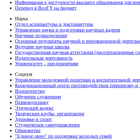
Информация о доступности высшего образования для ин
Перевод в ВолГУ на бюджет
Наука
Отдел аспирантуры и докторантуры
Управление науки и подготовки научных кадров
Научные подразделения
Основные результаты научной и инновационной деятель
Ведущие научные школы
Государственная научная аттестация (диссертационные с
Издательская деятельность
Университет – предприятиям
Социум
Управление молодежной политики и воспитательной дея
Координационный центр противодействия терроризму и 
Волонтерство
Обучение служением
Первокурснику
Этический кодекс
Творческие клубы, организации
Здоровье и спорт
Студенческое самоуправление
Общежитие
"Единое окно" по поддержке молодых семей