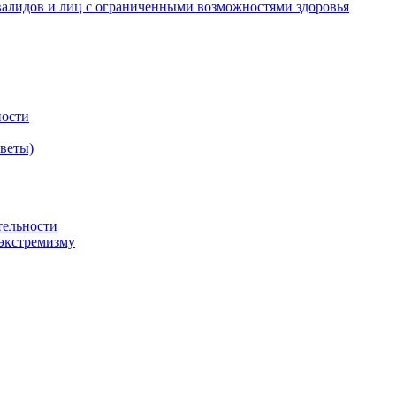
валидов и лиц с ограниченными возможностями здоровья
ности
оветы)
тельности
экстремизму