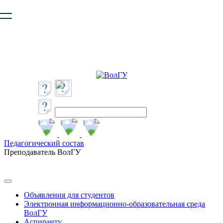
Ваш браузер устарел и не обеспечивает полноценную и
безопасную работу с сайтом. Пожалуйста
обновите браузер
,
чтобы улучшить взаимодействие с сайтом.
Педагогический состав
Преподаватель ВолГУ
Объявления для студентов
Электронная информационно-образовательная среда
ВолГУ
Аспиранту