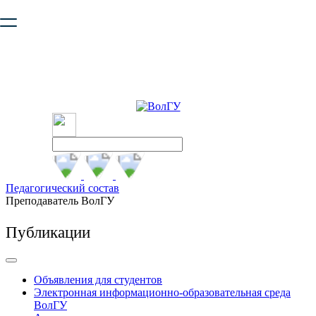
Ваш браузер устарел и не обеспечивает полноценную и
безопасную работу с сайтом. Пожалуйста
обновите браузер
,
чтобы улучшить взаимодействие с сайтом.
Педагогический состав
Преподаватель ВолГУ
Публикации
Объявления для студентов
Электронная информационно-образовательная среда
ВолГУ