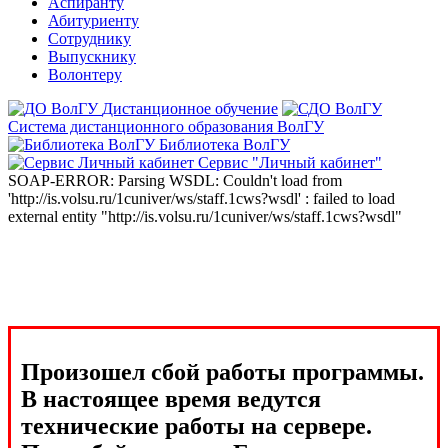
Аспиранту
Абитуриенту
Сотруднику
Выпускнику
Волонтеру
Дистанционное обучение
Система дистанционного образования ВолГУ
Библиотека ВолГУ
Сервис "Личный кабинет"
SOAP-ERROR: Parsing WSDL: Couldn't load from
'http://is.volsu.ru/1cuniver/ws/staff.1cws?wsdl' : failed to load
external entity "http://is.volsu.ru/1cuniver/ws/staff.1cws?wsdl"
Произошел сбой работы программы.
В настоящее время ведутся
технические работы на сервере.