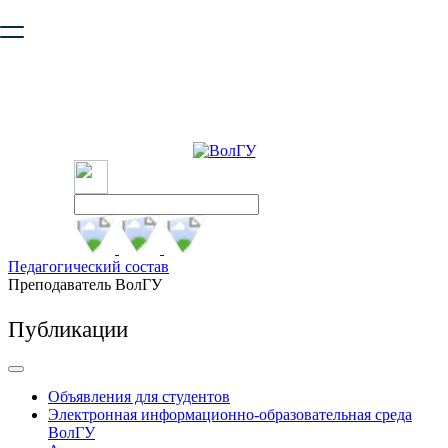
Ваш браузер устарел и не обеспечивает полноценную и
безопасную работу с сайтом. Пожалуйста
обновите браузер
,
чтобы улучшить взаимодействие с сайтом.
Педагогический состав
Преподаватель ВолГУ
Публикации
Объявления для студентов
Электронная информационно-образовательная среда
ВолГУ