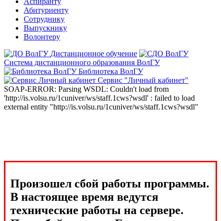
Аспиранту
Абитуриенту
Сотруднику
Выпускнику
Волонтеру
Дистанционное обучение
Система дистанционного образования ВолГУ
Библиотека ВолГУ
Сервис "Личный кабинет"
SOAP-ERROR: Parsing WSDL: Couldn't load from
'http://is.volsu.ru/1cuniver/ws/staff.1cws?wsdl' : failed to load
external entity "http://is.volsu.ru/1cuniver/ws/staff.1cws?wsdl"
Произошел сбой работы программы.
В настоящее время ведутся
технические работы на сервере.