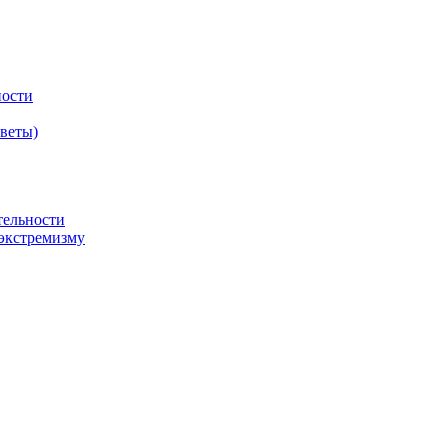
ности
оветы)
тельности
экстремизму