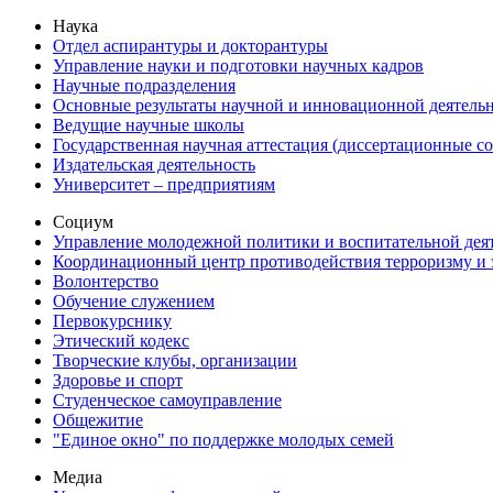
Наука
Отдел аспирантуры и докторантуры
Управление науки и подготовки научных кадров
Научные подразделения
Основные результаты научной и инновационной деятель
Ведущие научные школы
Государственная научная аттестация (диссертационные с
Издательская деятельность
Университет – предприятиям
Социум
Управление молодежной политики и воспитательной дея
Координационный центр противодействия терроризму и 
Волонтерство
Обучение служением
Первокурснику
Этический кодекс
Творческие клубы, организации
Здоровье и спорт
Студенческое самоуправление
Общежитие
"Единое окно" по поддержке молодых семей
Медиа