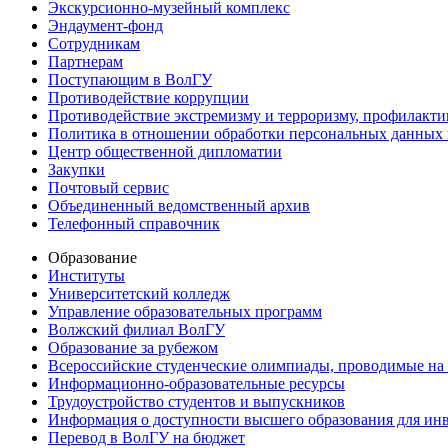
Экскурсионно-музейный комплекс
Эндаумент-фонд
Сотрудникам
Партнерам
Поступающим в ВолГУ
Противодействие коррупции
Противодействие экстремизму и терроризму, профилакти
Политика в отношении обработки персональных данных
Центр общественной дипломатии
Закупки
Почтовый сервис
Объединенный ведомственный архив
Телефонный справочник
Образование
Институты
Университетский колледж
Управление образовательных программ
Волжский филиал ВолГУ
Образование за рубежом
Всероссийские студенческие олимпиады, проводимые на
Информационно-образовательные ресурсы
Трудоустройство студентов и выпускников
Информация о доступности высшего образования для ин
Перевод в ВолГУ на бюджет