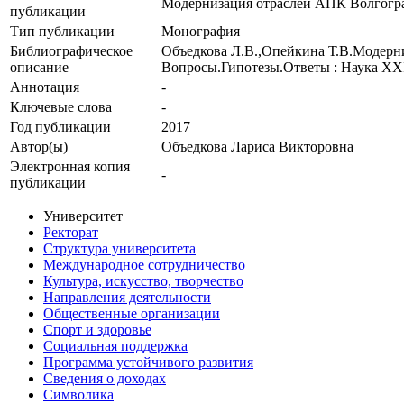
Модернизация отраслей АПК Волгогра
публикации
Тип публикации
Монография
Библиографическое
Объедкова Л.В.,Опейкина Т.В.Модерни
описание
Вопросы.Гипотезы.Ответы : Наука XXI
Аннотация
-
Ключевые cлова
-
Год публикации
2017
Автор(ы)
Объедкова Лариса Викторовна
Электронная копия
-
публикации
Университет
Ректорат
Структура университета
Международное сотрудничество
Культура, искусство, творчество
Направления деятельности
Общественные организации
Спорт и здоровье
Социальная поддержка
Программа устойчивого развития
Сведения о доходах
Символика