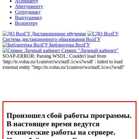
Аспиранту
Абитуриенту
Сотруднику
Выпускнику
Волонтеру
Дистанционное обучение
Система дистанционного образования ВолГУ
Библиотека ВолГУ
Сервис "Личный кабинет"
SOAP-ERROR: Parsing WSDL: Couldn't load from
'http://is.volsu.ru/1cuniver/ws/staff.1cws?wsdl' : failed to load
external entity "http://is.volsu.ru/1cuniver/ws/staff.1cws?wsdl"
Произошел сбой работы программы.
В настоящее время ведутся
технические работы на сервере.