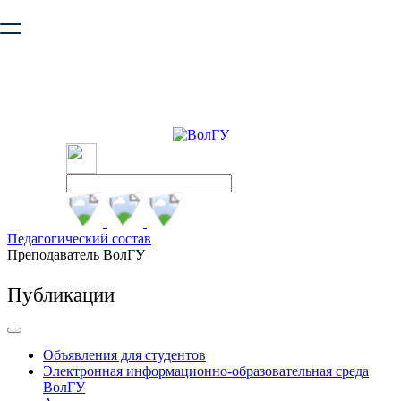
Ваш браузер устарел и не обеспечивает полноценную и
безопасную работу с сайтом. Пожалуйста
обновите браузер
,
чтобы улучшить взаимодействие с сайтом.
Педагогический состав
Преподаватель ВолГУ
Публикации
Объявления для студентов
Электронная информационно-образовательная среда
ВолГУ