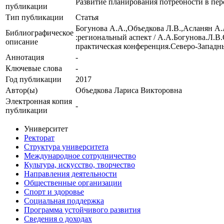
Развитие планирования потребности в пер
публикации
Тип публикации
Статья
Богунова А.А.,Объедкова Л.В.,Асланян А.
Библиографическое
:региональный аспект / А.А.Богунова.Л.
описание
практическая конференция.Северо-Западн
Аннотация
-
Ключевые cлова
-
Год публикации
2017
Автор(ы)
Объедкова Лариса Викторовна
Электронная копия
-
публикации
Университет
Ректорат
Структура университета
Международное сотрудничество
Культура, искусство, творчество
Направления деятельности
Общественные организации
Спорт и здоровье
Социальная поддержка
Программа устойчивого развития
Сведения о доходах