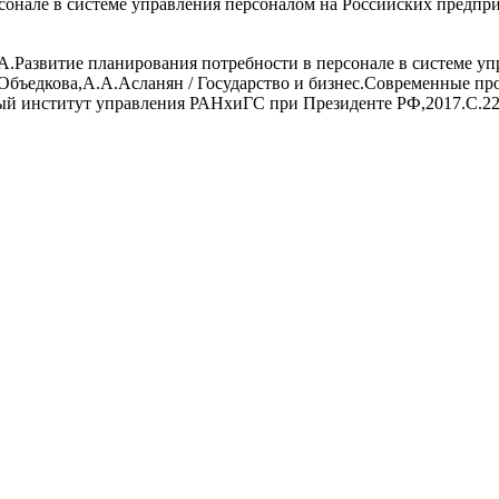
сонале в системе управления персоналом на Российских предпр
А.Развитие планирования потребности в персонале в системе у
В.Объедкова,А.А.Асланян / Государство и бизнес.Современные 
ый институт управления РАНхиГС при Президенте РФ,2017.С.22