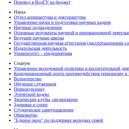
Перевод в ВолГУ на бюджет
Наука
Отдел аспирантуры и докторантуры
Управление науки и подготовки научных кадров
Научные подразделения
Основные результаты научной и инновационной деятель
Ведущие научные школы
Государственная научная аттестация (диссертационные с
Издательская деятельность
Университет – предприятиям
Социум
Управление молодежной политики и воспитательной дея
Координационный центр противодействия терроризму и 
Волонтерство
Обучение служением
Первокурснику
Этический кодекс
Творческие клубы, организации
Здоровье и спорт
Студенческое самоуправление
Общежитие
"Единое окно" по поддержке молодых семей