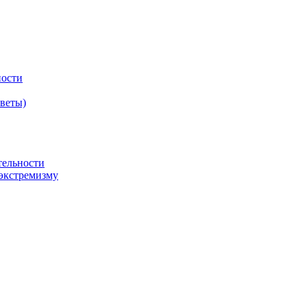
ности
оветы)
тельности
экстремизму