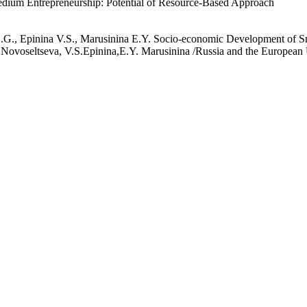
ium Entrepreneurship: Potential of Resource-Based Approach
G., Epinina V.S., Marusinina E.Y. Socio-economic Development of Sm
ovoseltseva, V.S.Epinina,E.Y. Marusinina /Russia and the European 