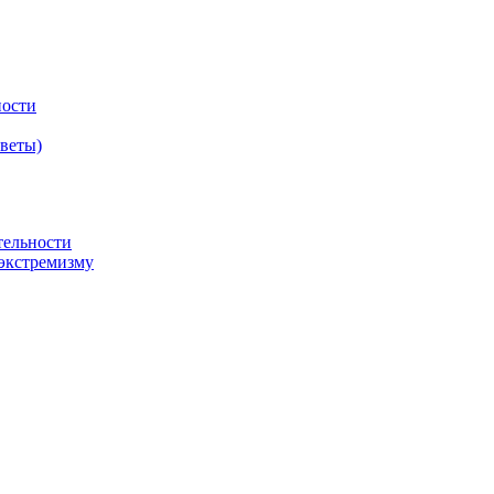
ности
оветы)
тельности
экстремизму