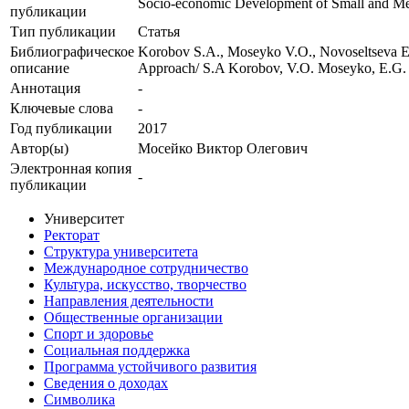
Socio-economic Development of Small and Med
публикации
Тип публикации
Статья
Библиографическое
Korobov S.A., Moseyko V.O., Novoseltseva E.
описание
Approach/ S.A Korobov, V.O. Moseyko, E.G. N
Аннотация
-
Ключевые cлова
-
Год публикации
2017
Автор(ы)
Мосейко Виктор Олегович
Электронная копия
-
публикации
Университет
Ректорат
Структура университета
Международное сотрудничество
Культура, искусство, творчество
Направления деятельности
Общественные организации
Спорт и здоровье
Социальная поддержка
Программа устойчивого развития
Сведения о доходах
Символика