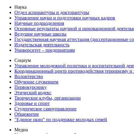
Наука
Отдел аспирантуры и докторантуры
Управление науки и подготовки научных кадров
Научные подразделения
Основные результаты научной и инновационной деятель
Ведущие научные школы
Государственная научная аттестация (диссертационные с
Издательская деятельность
Университет – предприятиям
Социум
Управление молодежной политики и воспитательной дея
Координационный центр противодействия терроризму и 
Волонтерство
Обучение служением
Первокурснику
Этический кодекс
Творческие клубы, организации
Здоровье и спорт
Студенческое самоуправление
Общежитие
"Единое окно" по поддержке молодых семей
Медиа