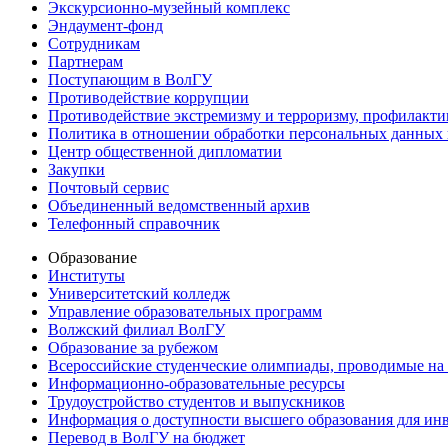
Экскурсионно-музейный комплекс
Эндаумент-фонд
Сотрудникам
Партнерам
Поступающим в ВолГУ
Противодействие коррупции
Противодействие экстремизму и терроризму, профилакти
Политика в отношении обработки персональных данных
Центр общественной дипломатии
Закупки
Почтовый сервис
Объединенный ведомственный архив
Телефонный справочник
Образование
Институты
Университетский колледж
Управление образовательных программ
Волжский филиал ВолГУ
Образование за рубежом
Всероссийские студенческие олимпиады, проводимые на
Информационно-образовательные ресурсы
Трудоустройство студентов и выпускников
Информация о доступности высшего образования для ин
Перевод в ВолГУ на бюджет