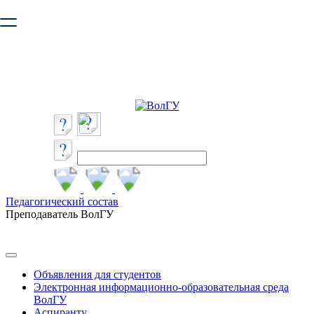
Ваш браузер устарел и не обеспечивает полноценную и
безопасную работу с сайтом. Пожалуйста
обновите браузер
,
чтобы улучшить взаимодействие с сайтом.
Педагогический состав
Преподаватель ВолГУ
Объявления для студентов
Электронная информационно-образовательная среда
ВолГУ
Аспиранту