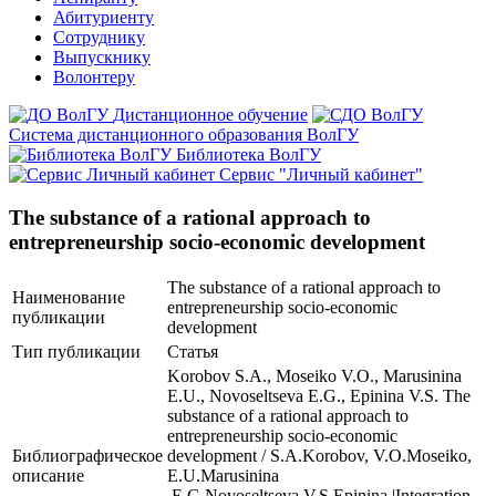
Абитуриенту
Сотруднику
Выпускнику
Волонтеру
Дистанционное обучение
Система дистанционного образования ВолГУ
Библиотека ВолГУ
Сервис "Личный кабинет"
The substance of a rational approach to
entrepreneurship socio-economic development
The substance of a rational approach to
Наименование
entrepreneurship socio-economic
публикации
development
Тип публикации
Статья
Korobov S.A., Moseiko V.O., Marusinina
E.U., Novoseltseva E.G., Epinina V.S. The
substance of a rational approach to
entrepreneurship socio-economic
Библиографическое
development / S.A.Korobov, V.O.Moseiko,
описание
E.U.Marusinina
,E.G.Novoseltseva,V.S.Epinina |Integration