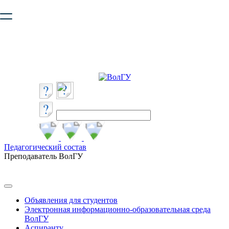
Ваш браузер устарел и не обеспечивает полноценную и
безопасную работу с сайтом. Пожалуйста
обновите браузер
,
чтобы улучшить взаимодействие с сайтом.
Педагогический состав
Преподаватель ВолГУ
Объявления для студентов
Электронная информационно-образовательная среда
ВолГУ
Аспиранту