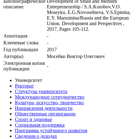
Библиографическое
Development of Small and Medium
описание
Entrepreneurship / S.A.Korobov,V.O.
Moseyko, E.G.Novoseltseva, V.S.Epinina,
E.Y. Marusinina/Russia and the European
Union. Development and Perspectives ,
2017, Pages 105-112.
Аннотация
-
Ключевые cлова
-
Год публикации
2017
Автор(ы)
Мосейко Виктор Олегович
Электронная копия
-
публикации
Университет
Ректорат
Структура университета
Международное сотрудничество
Культура, искусство, творчество
Направления деятельности
Общественные организации
Спорт и здоровье
Социальная поддержка
Программа устойчивого развития
Сведения о доходах