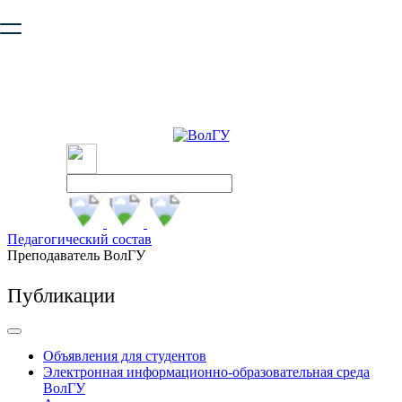
Ваш браузер устарел и не обеспечивает полноценную и
безопасную работу с сайтом. Пожалуйста
обновите браузер
,
чтобы улучшить взаимодействие с сайтом.
Педагогический состав
Преподаватель ВолГУ
Публикации
Объявления для студентов
Электронная информационно-образовательная среда
ВолГУ