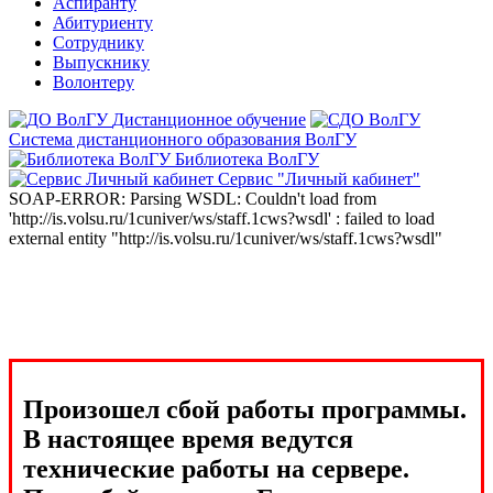
Аспиранту
Абитуриенту
Сотруднику
Выпускнику
Волонтеру
Дистанционное обучение
Система дистанционного образования ВолГУ
Библиотека ВолГУ
Сервис "Личный кабинет"
SOAP-ERROR: Parsing WSDL: Couldn't load from
'http://is.volsu.ru/1cuniver/ws/staff.1cws?wsdl' : failed to load
external entity "http://is.volsu.ru/1cuniver/ws/staff.1cws?wsdl"
Произошел сбой работы программы.
В настоящее время ведутся
технические работы на сервере.