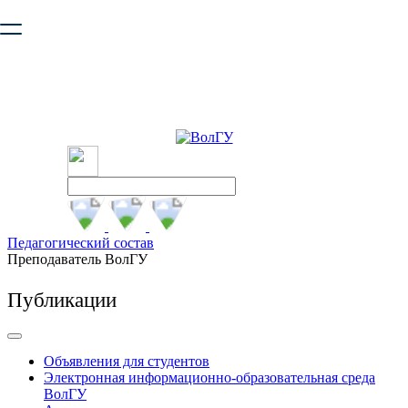
Ваш браузер устарел и не обеспечивает полноценную и
безопасную работу с сайтом. Пожалуйста
обновите браузер
,
чтобы улучшить взаимодействие с сайтом.
Педагогический состав
Преподаватель ВолГУ
Публикации
Объявления для студентов
Электронная информационно-образовательная среда
ВолГУ