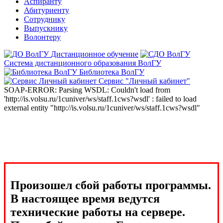
Аспиранту
Абитуриенту
Сотруднику
Выпускнику
Волонтеру
Дистанционное обучение
Система дистанционного образования ВолГУ
Библиотека ВолГУ
Сервис "Личный кабинет"
SOAP-ERROR: Parsing WSDL: Couldn't load from
'http://is.volsu.ru/1cuniver/ws/staff.1cws?wsdl' : failed to load
external entity "http://is.volsu.ru/1cuniver/ws/staff.1cws?wsdl"
Произошел сбой работы программы.
В настоящее время ведутся
технические работы на сервере.