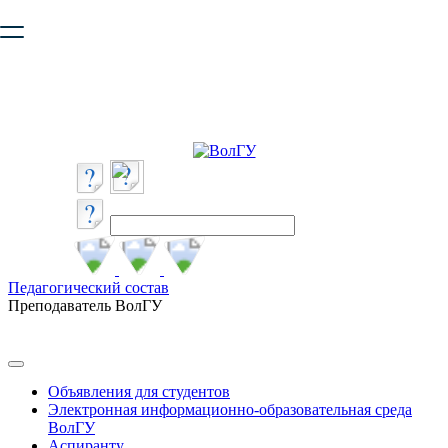
Ваш браузер устарел и не обеспечивает полноценную и
безопасную работу с сайтом. Пожалуйста
обновите браузер
,
чтобы улучшить взаимодействие с сайтом.
Педагогический состав
Преподаватель ВолГУ
Объявления для студентов
Электронная информационно-образовательная среда
ВолГУ
Аспиранту