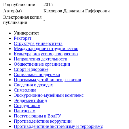
Год публикации
2015
Автор(ы)
Каххоров Давлатали Гаффорович
Электронная копия
-
публикации
Университет
Ректорат
Структура университета
Международное сотрудничество
Культура, искусство, творчество
Направления деятельности
Общественные организации
Спорт и здоровье
Социальная поддержка
Программа устойчивого развития
Сведения о доходах
Символика
Экскурсионно-музейный комплекс
Эндаумент-фонд
Сотрудникам
Партнерам
Поступающим в ВолГУ
Противодействие коррупции
Противодействие экстремизму и терроризму,