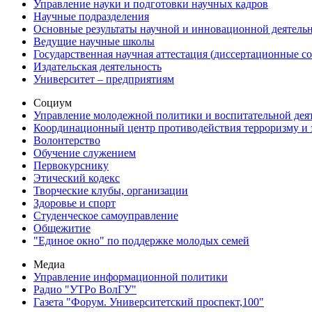
Управление науки и подготовки научных кадров
Научные подразделения
Основные результаты научной и инновационной деятель
Ведущие научные школы
Государственная научная аттестация (диссертационные с
Издательская деятельность
Университет – предприятиям
Социум
Управление молодежной политики и воспитательной дея
Координационный центр противодействия терроризму и 
Волонтерство
Обучение служением
Первокурснику
Этический кодекс
Творческие клубы, организации
Здоровье и спорт
Студенческое самоуправление
Общежитие
"Единое окно" по поддержке молодых семей
Медиа
Управление информационной политики
Радио "УТРо ВолГУ"
Газета "Форум. Университетский проспект,100"