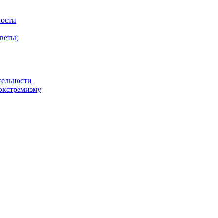
ности
оветы)
тельности
экстремизму