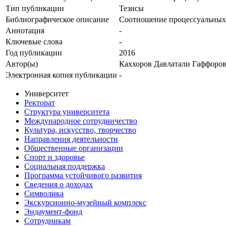
Тип публикации
Тезисы
Библиографическое описание
Соотношение процессуальных 
Аннотация
-
Ключевые cлова
-
Год публикации
2016
Автор(ы)
Каххоров Давлатали Гаффоро
Электронная копия публикации
-
Университет
Ректорат
Структура университета
Международное сотрудничество
Культура, искусство, творчество
Направления деятельности
Общественные организации
Спорт и здоровье
Социальная поддержка
Программа устойчивого развития
Сведения о доходах
Символика
Экскурсионно-музейный комплекс
Эндаумент-фонд
Сотрудникам