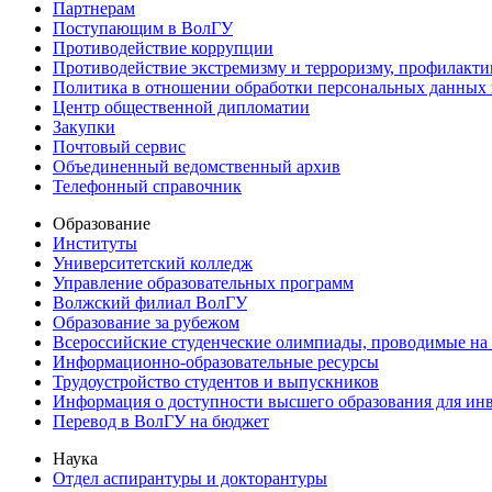
Партнерам
Поступающим в ВолГУ
Противодействие коррупции
Противодействие экстремизму и терроризму, профилакти
Политика в отношении обработки персональных данных
Центр общественной дипломатии
Закупки
Почтовый сервис
Объединенный ведомственный архив
Телефонный справочник
Образование
Институты
Университетский колледж
Управление образовательных программ
Волжский филиал ВолГУ
Образование за рубежом
Всероссийские студенческие олимпиады, проводимые на
Информационно-образовательные ресурсы
Трудоустройство студентов и выпускников
Информация о доступности высшего образования для ин
Перевод в ВолГУ на бюджет
Наука
Отдел аспирантуры и докторантуры