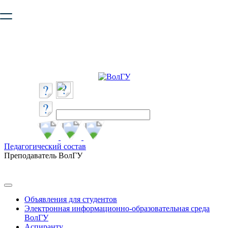
Ваш браузер устарел и не обеспечивает полноценную и
безопасную работу с сайтом. Пожалуйста
обновите браузер
,
чтобы улучшить взаимодействие с сайтом.
Педагогический состав
Преподаватель ВолГУ
Объявления для студентов
Электронная информационно-образовательная среда
ВолГУ
Аспиранту