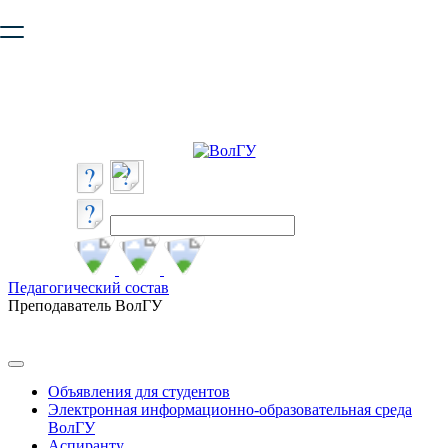
Ваш браузер устарел и не обеспечивает полноценную и
безопасную работу с сайтом. Пожалуйста
обновите браузер
,
чтобы улучшить взаимодействие с сайтом.
Педагогический состав
Преподаватель ВолГУ
Объявления для студентов
Электронная информационно-образовательная среда
ВолГУ
Аспиранту