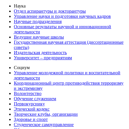
Наука
Отдел аспирантуры и докторантуры
Управление науки и подготовки научных кадров
Научные подразделения
Основные результаты научной и инновационной
деятельности
Ведущие научные школы
Государственная научная аттестация (диссертационные
советы)
Издательская деятельность
Университет – предприятиям
Социум
Управление молодежной политики и воспитательной
деятельности
Координационный центр противодействия терроризму
и экстремизму
Волонтерство
Обучение служением
Первокурснику
Этический кодекс
Творческие клубы, организации
Здоровье и спорт
Студенческое самоуправление