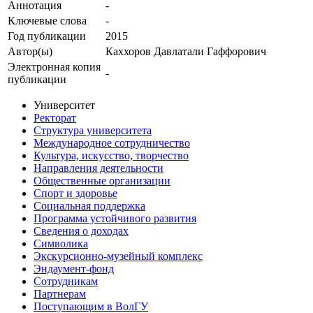
Аннотация
-
Ключевые cлова
-
Год публикации
2015
Автор(ы)
Каххоров Давлатали Гаффорович
Электронная копия
-
публикации
Университет
Ректорат
Структура университета
Международное сотрудничество
Культура, искусство, творчество
Направления деятельности
Общественные организации
Спорт и здоровье
Социальная поддержка
Программа устойчивого развития
Сведения о доходах
Символика
Экскурсионно-музейный комплекс
Эндаумент-фонд
Сотрудникам
Партнерам
Поступающим в ВолГУ