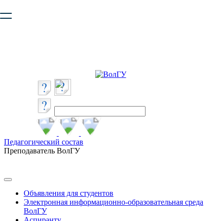
Ваш браузер устарел и не обеспечивает полноценную и
безопасную работу с сайтом. Пожалуйста
обновите браузер
,
чтобы улучшить взаимодействие с сайтом.
Педагогический состав
Преподаватель ВолГУ
Объявления для студентов
Электронная информационно-образовательная среда
ВолГУ
Аспиранту