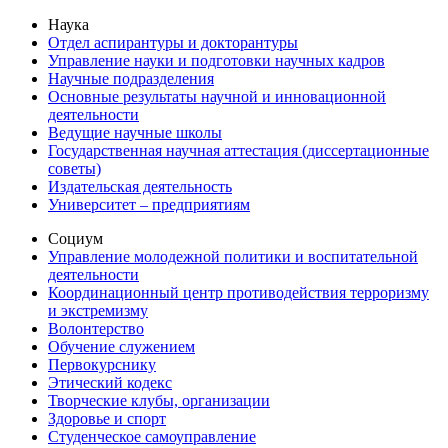
Наука
Отдел аспирантуры и докторантуры
Управление науки и подготовки научных кадров
Научные подразделения
Основные результаты научной и инновационной
деятельности
Ведущие научные школы
Государственная научная аттестация (диссертационные
советы)
Издательская деятельность
Университет – предприятиям
Социум
Управление молодежной политики и воспитательной
деятельности
Координационный центр противодействия терроризму
и экстремизму
Волонтерство
Обучение служением
Первокурснику
Этический кодекс
Творческие клубы, организации
Здоровье и спорт
Студенческое самоуправление