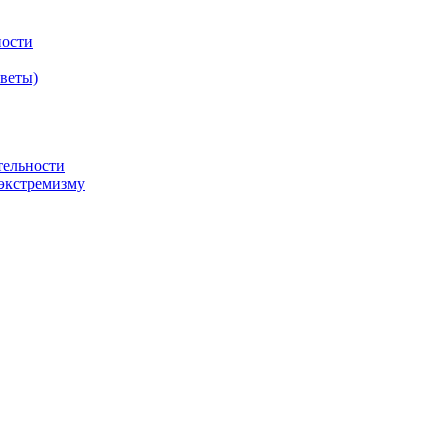
ности
оветы)
тельности
экстремизму