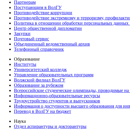
Партнерам
Поступающим в ВолГУ
Противодействие коррупции
Противодействие экстремизму и терроризму, профилакти
Политика в отношении обработки персональных данных
Центр общественной дипломатии
Закупки
Почтовый сервис
Объединенный ведомственный архив
Телефонный справочник
Образование
Институты
Университетский колледж
Управление образовательных программ
Волжский филиал ВолГУ
Образование за рубежом
Всероссийские студенческие олимпиады, проводимые на
Информационно-образовательные ресурсы
Трудоустройство студентов и выпускников
Информация о доступности высшего образования для ин
Перевод в ВолГУ на бюджет
Наука
Отдел аспирантуры и докторантуры