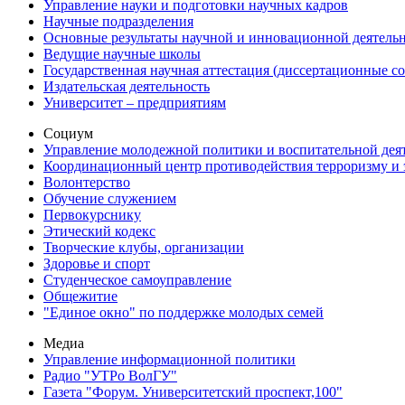
Управление науки и подготовки научных кадров
Научные подразделения
Основные результаты научной и инновационной деятель
Ведущие научные школы
Государственная научная аттестация (диссертационные с
Издательская деятельность
Университет – предприятиям
Социум
Управление молодежной политики и воспитательной дея
Координационный центр противодействия терроризму и 
Волонтерство
Обучение служением
Первокурснику
Этический кодекс
Творческие клубы, организации
Здоровье и спорт
Студенческое самоуправление
Общежитие
"Единое окно" по поддержке молодых семей
Медиа
Управление информационной политики
Радио "УТРо ВолГУ"
Газета "Форум. Университетский проспект,100"