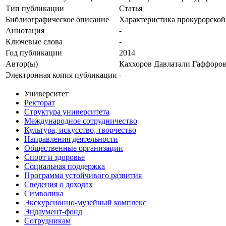
Тип публикации
Статья
Библиографическое описание
Характеристика прокурорской
Аннотация
-
Ключевые cлова
-
Год публикации
2014
Автор(ы)
Каххоров Давлатали Гаффоро
Электронная копия публикации
-
Университет
Ректорат
Структура университета
Международное сотрудничество
Культура, искусство, творчество
Направления деятельности
Общественные организации
Спорт и здоровье
Социальная поддержка
Программа устойчивого развития
Сведения о доходах
Символика
Экскурсионно-музейный комплекс
Эндаумент-фонд
Сотрудникам