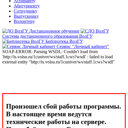
Аспиранту
Абитуриенту
Сотруднику
Выпускнику
Волонтеру
Дистанционное обучение
Система дистанционного образования ВолГУ
Библиотека ВолГУ
Сервис "Личный кабинет"
SOAP-ERROR: Parsing WSDL: Couldn't load from
'http://is.volsu.ru/1cuniver/ws/staff.1cws?wsdl' : failed to load
external entity "http://is.volsu.ru/1cuniver/ws/staff.1cws?wsdl"
Произошел сбой работы программы.
В настоящее время ведутся
технические работы на сервере.