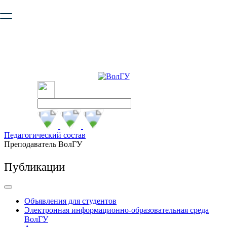
Ваш браузер устарел и не обеспечивает полноценную и
безопасную работу с сайтом. Пожалуйста
обновите браузер
,
чтобы улучшить взаимодействие с сайтом.
Педагогический состав
Преподаватель ВолГУ
Публикации
Объявления для студентов
Электронная информационно-образовательная среда
ВолГУ