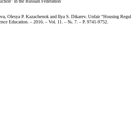
ction” in the Russian Federation
a, Olesya P. Kazachenok and Ilya S. Dikarev. Unfair “Housing Regulat
ence Education. – 2016. – Vol. 11. – №. 7. – P. 9741-9752.