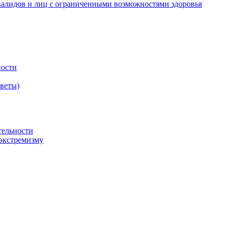
валидов и лиц с ограниченными возможностями здоровья
ности
оветы)
тельности
экстремизму