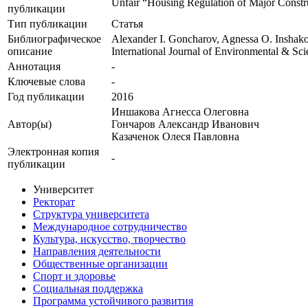
Unfair “Housing Regulation of Major Constru
публикации
Тип публикации
Статья
Библиографическое
Alexander I. Goncharov, Agnessa O. Inshakov
описание
International Journal of Environmental & Sci
Аннотация
-
Ключевые cлова
-
Год публикации
2016
Иншакова Агнесса Олеговна
Автор(ы)
Гончаров Александр Иванович
Казаченок Олеся Павловна
Электронная копия
-
публикации
Университет
Ректорат
Структура университета
Международное сотрудничество
Культура, искусство, творчество
Направления деятельности
Общественные организации
Спорт и здоровье
Социальная поддержка
Программа устойчивого развития