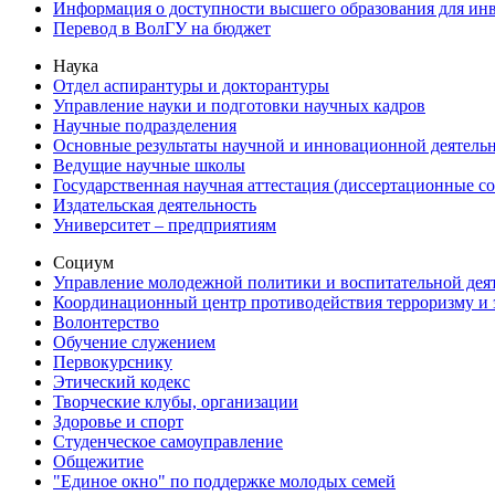
Информация о доступности высшего образования для ин
Перевод в ВолГУ на бюджет
Наука
Отдел аспирантуры и докторантуры
Управление науки и подготовки научных кадров
Научные подразделения
Основные результаты научной и инновационной деятель
Ведущие научные школы
Государственная научная аттестация (диссертационные с
Издательская деятельность
Университет – предприятиям
Социум
Управление молодежной политики и воспитательной дея
Координационный центр противодействия терроризму и 
Волонтерство
Обучение служением
Первокурснику
Этический кодекс
Творческие клубы, организации
Здоровье и спорт
Студенческое самоуправление
Общежитие
"Единое окно" по поддержке молодых семей