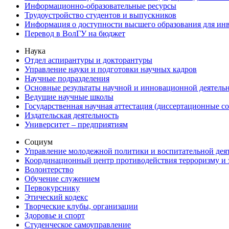
Информационно-образовательные ресурсы
Трудоустройство студентов и выпускников
Информация о доступности высшего образования для ин
Перевод в ВолГУ на бюджет
Наука
Отдел аспирантуры и докторантуры
Управление науки и подготовки научных кадров
Научные подразделения
Основные результаты научной и инновационной деятель
Ведущие научные школы
Государственная научная аттестация (диссертационные с
Издательская деятельность
Университет – предприятиям
Социум
Управление молодежной политики и воспитательной дея
Координационный центр противодействия терроризму и 
Волонтерство
Обучение служением
Первокурснику
Этический кодекс
Творческие клубы, организации
Здоровье и спорт
Студенческое самоуправление