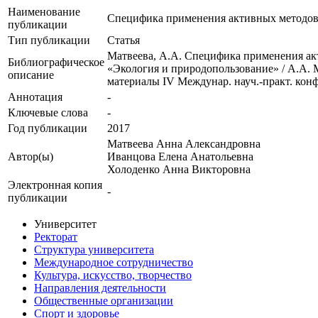
Наименование
Специфика применения активных методов 
публикации
Тип публикации
Статья
Матвеева, А.А. Специфика применения ак
Библиографическое
«Экология и природопользование» / А.А. М
описание
материалы IV Междунар. науч.-практ. конф.,
Аннотация
-
Ключевые cлова
-
Год публикации
2017
Матвеева Анна Александровна
Автор(ы)
Иванцова Елена Анатольевна
Холоденко Анна Викторовна
Электронная копия
-
публикации
Университет
Ректорат
Структура университета
Международное сотрудничество
Культура, искусство, творчество
Направления деятельности
Общественные организации
Спорт и здоровье