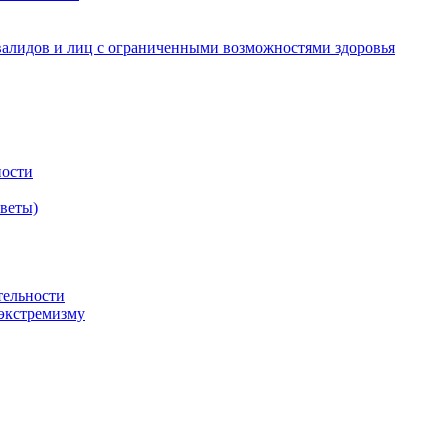
валидов и лиц с ограниченными возможностями здоровья
ности
оветы)
тельности
экстремизму