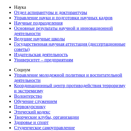
Наука
Отдел аспирантуры и докторантуры
Управление науки и подготовки научных кадров
Научные подразделения
Основные результаты научной и инновационной
деятельности
Ведущие научные школы
Государственная научная аттестация (диссертационные
советы)
Издательская деятельность
Университет – предприятиям
Социум
Управление молодежной политики и воспитательной
деятельности
Координационный центр противодействия терроризму
и экстремизму
Волонтерство
Обучение служением
Первокурснику
Этический кодекс
Творческие клубы, организации
Здоровье и спорт
Студенческое самоуправление