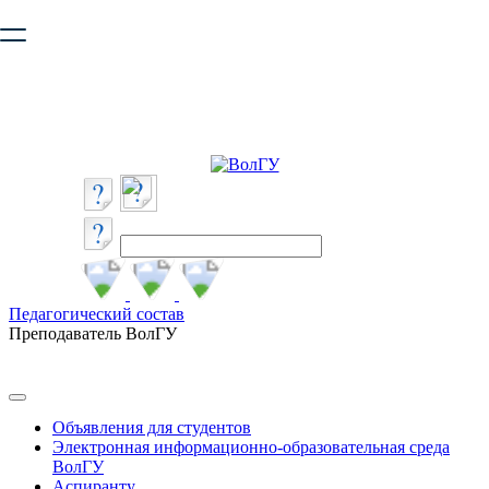
Ваш браузер устарел и не обеспечивает полноценную и
безопасную работу с сайтом. Пожалуйста
обновите браузер
,
чтобы улучшить взаимодействие с сайтом.
Педагогический состав
Преподаватель ВолГУ
Объявления для студентов
Электронная информационно-образовательная среда
ВолГУ
Аспиранту