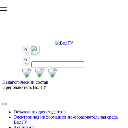
Ваш браузер устарел и не обеспечивает полноценную и
безопасную работу с сайтом. Пожалуйста
обновите браузер
,
чтобы улучшить взаимодействие с сайтом.
Педагогический состав
Преподаватель ВолГУ
Объявления для студентов
Электронная информационно-образовательная среда
ВолГУ
Аспиранту