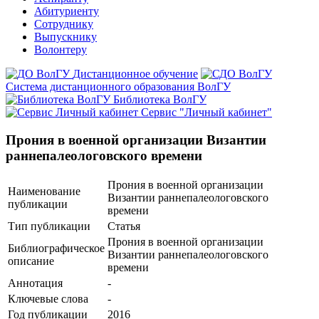
Абитуриенту
Сотруднику
Выпускнику
Волонтеру
Дистанционное обучение
Система дистанционного образования ВолГУ
Библиотека ВолГУ
Сервис "Личный кабинет"
Прония в военной организации Византии
раннепалеологовского времени
Прония в военной организации
Наименование
Византии раннепалеологовского
публикации
времени
Тип публикации
Статья
Прония в военной организации
Библиографическое
Византии раннепалеологовского
описание
времени
Аннотация
-
Ключевые cлова
-
Год публикации
2016