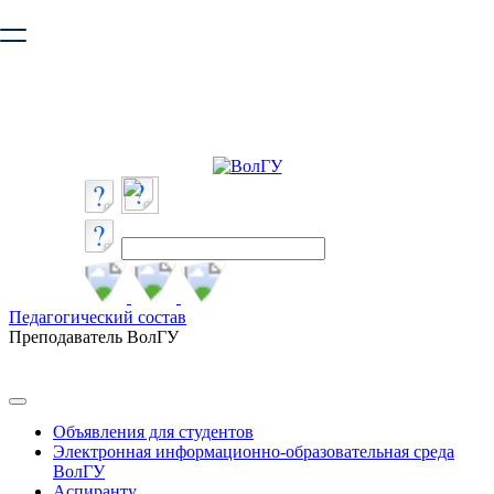
Ваш браузер устарел и не обеспечивает полноценную и
безопасную работу с сайтом. Пожалуйста
обновите браузер
,
чтобы улучшить взаимодействие с сайтом.
Педагогический состав
Преподаватель ВолГУ
Объявления для студентов
Электронная информационно-образовательная среда
ВолГУ
Аспиранту