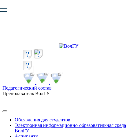
Ваш браузер устарел и не обеспечивает полноценную и
безопасную работу с сайтом. Пожалуйста
обновите браузер
,
чтобы улучшить взаимодействие с сайтом.
Педагогический состав
Преподаватель ВолГУ
Объявления для студентов
Электронная информационно-образовательная среда
ВолГУ
Аспиранту