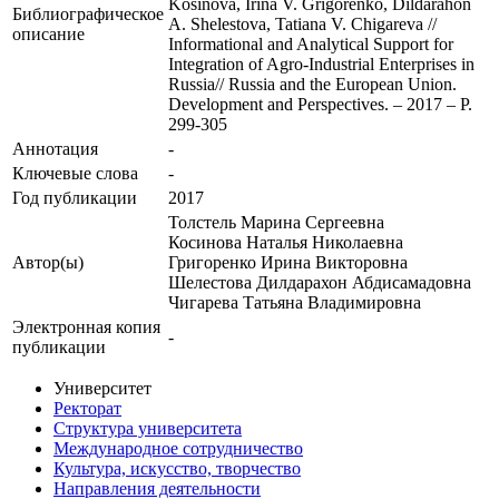
Kosinova, Irina V. Grigorenko, Dildarahon
Библиографическое
A. Shelestova, Tatiana V. Chigareva //
описание
Informational and Analytical Support for
Integration of Agro-Industrial Enterprises in
Russia// Russia and the European Union.
Development and Perspectives. – 2017 – P.
299-305
Аннотация
-
Ключевые cлова
-
Год публикации
2017
Толстель Марина Сергеевна
Косинова Наталья Николаевна
Автор(ы)
Григоренко Ирина Викторовна
Шелестова Дилдарахон Абдисамадовна
Чигарева Татьяна Владимировна
Электронная копия
-
публикации
Университет
Ректорат
Структура университета
Международное сотрудничество
Культура, искусство, творчество
Направления деятельности