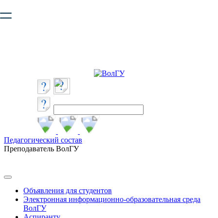
Ваш браузер устарел и не обеспечивает полноценную и
безопасную работу с сайтом. Пожалуйста
обновите браузер
,
чтобы улучшить взаимодействие с сайтом.
Педагогический состав
Преподаватель ВолГУ
Объявления для студентов
Электронная информационно-образовательная среда
ВолГУ
Аспиранту