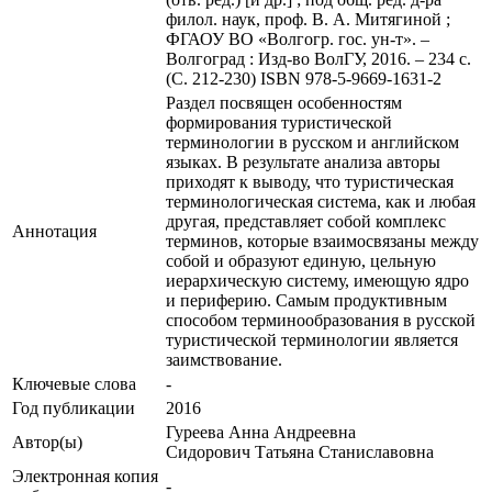
филол. наук, проф. В. А. Митягиной ;
ФГАОУ ВО «Волгогр. гос. ун-т». –
Волгоград : Изд-во ВолГУ, 2016. – 234 с.
(С. 212-230) ISBN 978-5-9669-1631-2
Раздел посвящен особенностям
формирования туристической
терминологии в русском и английском
языках. В результате анализа авторы
приходят к выводу, что туристическая
терминологическая система, как и любая
другая, представляет собой комплекс
Аннотация
терминов, которые взаимосвязаны между
собой и образуют единую, цельную
иерархическую систему, имеющую ядро
и периферию. Самым продуктивным
способом терминообразования в русской
туристической терминологии является
заимствование.
Ключевые cлова
-
Год публикации
2016
Гуреева Анна Андреевна
Автор(ы)
Сидорович Татьяна Станиславовна
Электронная копия
-