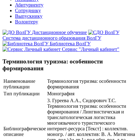
Абитуриенту
Сотруднику
Выпускнику
Волонтеру
Дистанционное обучение
Система дистанционного образования ВолГУ
Библиотека ВолГУ
Сервис "Личный кабинет"
Терминология туризма: особенности
формирования
Наименование
Терминология туризма: особенности
публикации
формирования
Тип публикации
Монография
3. Гуреева А.А., Сидорович Т.С.
Терминология туризма: особенности
формирования / Лингвистическая и
транслатологическая логистика
многоязычного туристического
Библиографическое
интернет-ресурса [Текст] : коллектив.
описание
моногр. / авт. коллектив: В. А. Митягина
(отв. ред.) [и др.] ; под общ. ред. д-ра