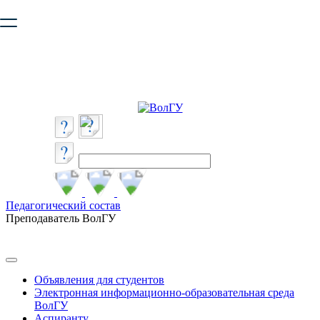
Ваш браузер устарел и не обеспечивает полноценную и
безопасную работу с сайтом. Пожалуйста
обновите браузер
,
чтобы улучшить взаимодействие с сайтом.
Педагогический состав
Преподаватель ВолГУ
Объявления для студентов
Электронная информационно-образовательная среда
ВолГУ
Аспиранту