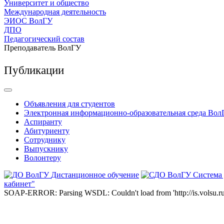
Университет и общество
Международная деятельность
ЭИОС ВолГУ
ДПО
Педагогический состав
Преподаватель ВолГУ
Публикации
Объявления для студентов
Электронная информационно-образовательная среда Вол
Аспиранту
Абитуриенту
Сотруднику
Выпускнику
Волонтеру
Дистанционное обучение
Система
кабинет"
SOAP-ERROR: Parsing WSDL: Couldn't load from 'http://is.volsu.ru/1cu