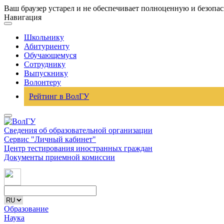
Ваш браузер устарел и не обеспечивает полноценную и безопа
Навигация
Школьнику
Абитуриенту
Обучающемуся
Сотруднику
Выпускнику
Волонтеру
Рейтинг в ВолГУ
Сведения об образовательной организации
Сервис "Личный кабинет"
Центр тестирования иностранных граждан
Документы приемной комиссии
Образование
Наука