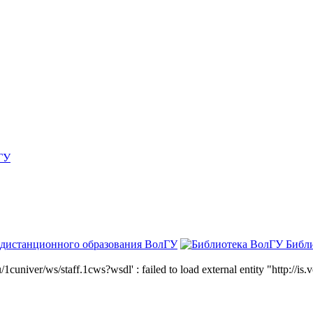
ГУ
 дистанционного образования ВолГУ
Библ
niver/ws/staff.1cws?wsdl' : failed to load external entity "http://is.