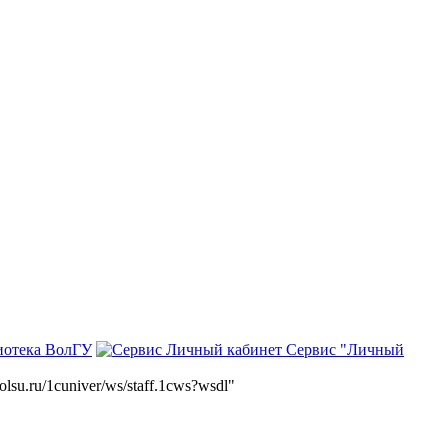
иотека ВолГУ
Сервис "Личный
volsu.ru/1cuniver/ws/staff.1cws?wsdl"